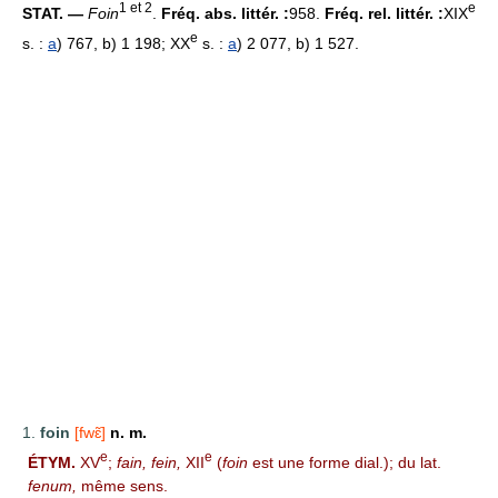
1 et 2
e
STAT. —
Foin
.
Fréq. abs. littér. :
958.
Fréq. rel. littér. :
XIX
e
s. :
a
) 767, b) 1 198; XX
s. :
a
) 2 077, b) 1 527.
1.
foin
[fwɛ̃]
n. m.
e
e
ÉTYM.
XV
;
fain, fein,
XII
(
foin
est une forme dial.); du lat.
fenum,
même sens.