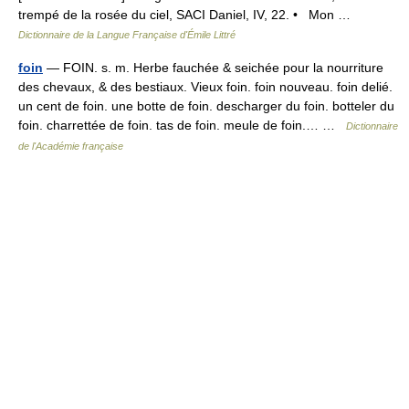
trempé de la rosée du ciel, SACI Daniel, IV, 22. • Mon …
Dictionnaire de la Langue Française d'Émile Littré
foin
— FOIN. s. m. Herbe fauchée & seichée pour la nourriture
des chevaux, & des bestiaux. Vieux foin. foin nouveau. foin delié.
un cent de foin. une botte de foin. descharger du foin. botteler du
foin. charrettée de foin. tas de foin. meule de foin.… …
Dictionnaire
de l'Académie française