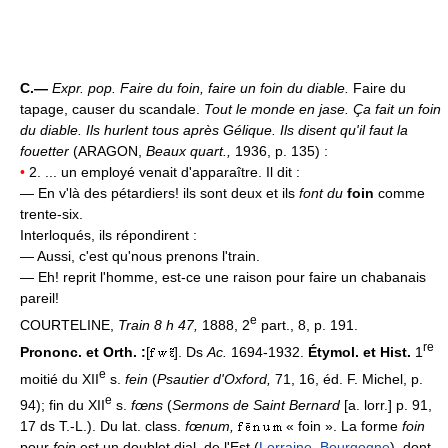
C.—
Expr. pop.
Faire du foin, faire un foin du diable.
Faire du
tapage, causer du scandale.
Tout le monde en jase. Ça fait un foin
du diable. Ils hurlent tous après Gélique. Ils disent qu'il faut la
fouetter
(ARAGON,
Beaux quart.,
1936, p. 135) :
•
2. ... un employé venait d'apparaître. Il dit :
— En v'là des pétardiers! ils sont deux et ils
font du
foin
comme
trente-six.
Interloqués, ils répondirent :
— Aussi, c'est qu'nous prenons l'train.
— Eh! reprit l'homme, est-ce une raison pour faire un chabanais
pareil!
e
COURTELINE,
Train 8 h 47,
1888, 2
part., 8, p. 191.
re
Prononc. et Orth. :
[
]. Ds
Ac.
1694-1932.
Étymol. et Hist.
1
e
moitié du XII
s.
fein
(
Psautier d'Oxford,
71, 16, éd. F. Michel, p.
e
94); fin du XII
s.
fœns
(
Sermons de Saint Bernard
[a. lorr.] p. 91,
17 ds T.-L.). Du lat. class.
fœnum,
« foin ». La forme
foin
pour
fein
est un doublet dial. de l'Est (
Lorraine
,
Bourgogne
), dont