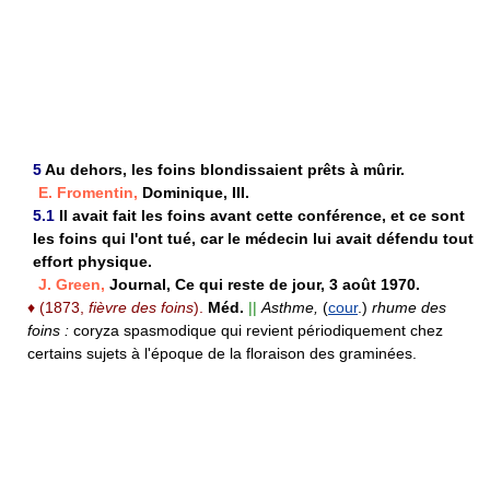
5
Au dehors, les foins blondissaient prêts à mûrir.
E. Fromentin,
Dominique, III.
5.1
Il avait fait les foins avant cette conférence, et ce sont
les foins qui l'ont tué, car le médecin lui avait défendu tout
effort physique.
J. Green,
Journal, Ce qui reste de jour, 3 août 1970.
♦
(1873,
fièvre des foins
).
Méd.
||
Asthme,
(
cour
.)
rhume des
foins :
coryza spasmodique qui revient périodiquement chez
certains sujets à l'époque de la floraison des graminées.