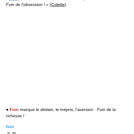
Foin de l'obsession ! »
(
Colette
)
.
●
Foin
marque le dédain, le mépris, l'aversion :
Foin de la
richesse !
foin
n.
m.