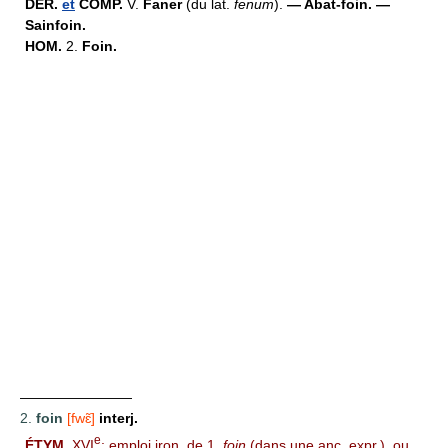
DÉR.
et
COMP.
V.
Faner
(du lat.
fenum
).
— Abat-foin. —
Sainfoin.
HOM.
2.
Foin.
————————
2.
foin
[fwɛ̃]
interj.
e
ÉTYM.
XVI
; emploi iron. de
1.
foin
(dans une anc. expr.), ou