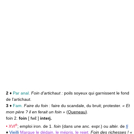
2
♦
Par anal.
Foin d'artichaut :
poils soyeux qui garnissent le fond
de l'artichaut.
3
♦
Fam.
Faire du foin :
faire du scandale, du bruit; protester.
« Et
mon père ? il en ferait un foin »
(
Queneau
)
.
foin 2.
foin
[ fwɛ̃ ]
interj.
e
•
XVI
; emploi iron. de 1.
foin
(dans une anc. expr.) ou altér. de
fi
♦
Vieilli
Marque le dédain, le mépris, le rejet.
Foin des richesses ! «