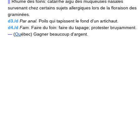
||
Rhume des foins: catarrhe aigu des muqueuses nasales
survenant chez certains sujets allergiques lors de la floraison des
graminées.
d3./d
Par anal.
Poils qui tapissent le fond d'un artichaut.
d4./d
Fam.
Faire du foin: faire du tapage; protester bruyamment.
—
(
Qu
ébec) Gagner beaucoup d'argent.