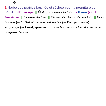
❖
1
Herbe des prairies fauchée et séchée pour la nourriture du
bétail.
⇒
Fourrage.
||
Étaler, retourner le foin.
⇒
Faner
(cit. 1),
fenaison.
||
L'odeur du foin.
||
Charretée, fourchée de foin.
||
Foin
bottelé
(
⇒
1.
Botte),
amoncelé en tas
(
⇒
Barge, meule),
engrangé
(
⇒
Fenil, grenier).
||
Bouchonner un cheval avec une
poignée de foin.