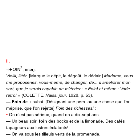
II.
2
⇒FOIN
, interj.
Vieilli, littér.
[Marque le dépit, le dégoût, le dédain]
Madame, vous
me proposeriez, vous-même, de changer, de... d'améliorer mon
sort, que je serais capable de m'écrier :
«
Foin! et même : Vade
retro!
» (COLETTE,
Naiss. jour,
1928, p. 53).
—
Foin de
+ subst. [Désignant une pers. ou une chose que l'on
méprise, que l'on rejette]
Foin des richesses! :
•
On n'est pas sérieux, quand on a dix-sept ans.
— Un beau soir,
foin
des bocks et de la limonade, Des cafés
tapageurs aux lustres éclatants!
— On va sous les tilleuls verts de la promenade.