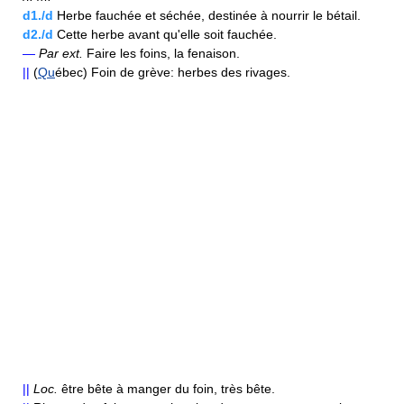
d1./d
Herbe fauchée et séchée, destinée à nourrir le bétail.
d2./d
Cette herbe avant qu'elle soit fauchée.
—
Par ext.
Faire les foins, la fenaison.
||
(
Qu
ébec) Foin de grève: herbes des rivages.
||
Loc.
être bête à manger du foin, très bête.