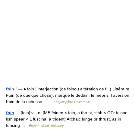
foin !
— ● foin ! interjection (de foinou altération de fi !) Littéraire.
Foin (de quelque chose), marque le dédain, le mépris, l aversion :
Foin de la richesse ! …
Encyclopédie Universelle
foin
— [foin] vi., n. [ME foinen < foin, a thrust, stab < OFr foisne,
fish spear < L fuscina, a trident] Archaic lunge or thrust, as in
fencing …
English World dictionary