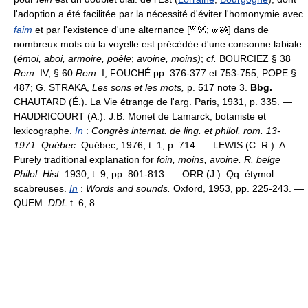
l'adoption a été facilitée par la nécessité d'éviter l'homonymie avec
faim
et par l'existence d'une alternance [
/
;
/
] dans de
nombreux mots où la voyelle est précédée d'une consonne labiale
(
émoi, aboi, armoire, poêle
;
avoine, moins)
;
cf.
BOURCIEZ § 38
Rem.
IV, § 60
Rem.
I, FOUCHÉ pp. 376-377 et 753-755; POPE §
487; G. STRAKA,
Les sons et les mots,
p. 517 note 3.
Bbg.
CHAUTARD (É.). La Vie étrange de l'arg. Paris, 1931, p. 335. —
HAUDRICOURT (A.). J.B. Monet de Lamarck, botaniste et
lexicographe.
In
:
Congrès internat. de ling. et philol. rom. 13-
1971. Québec.
Québec, 1976, t. 1, p. 714. — LEWIS (C. R.). A
Purely traditional explanation for
foin, moins, avoine. R. belge
Philol. Hist.
1930, t. 9, pp. 801-813. — ORR (J.). Qq. étymol.
scabreuses.
In
:
Words and sounds.
Oxford, 1953, pp. 225-243. —
QUEM.
DDL
t. 6, 8.