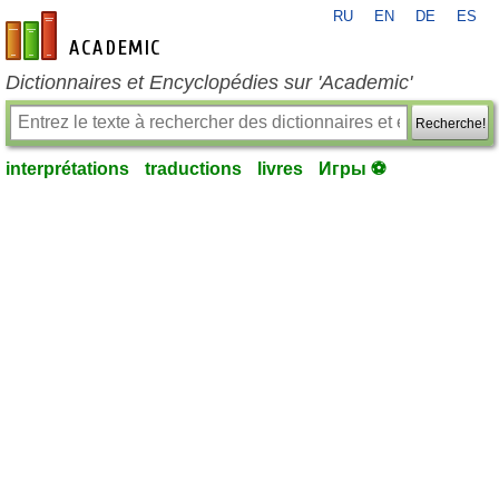
RU
EN
DE
ES
fr-academic.com
Dictionnaires et Encyclopédies sur 'Academic'
Recherche!
interprétations
traductions
livres
Игры ⚽