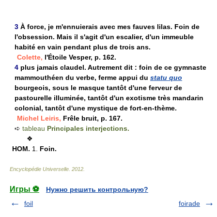
3
À force, je m'ennuierais avec mes fauves lilas. Foin de
l'obsession. Mais il s'agit d'un escalier, d'un immeuble
habité en vain pendant plus de trois ans.
Colette,
l'Étoile Vesper, p. 162.
4
plus jamais claudel. Autrement dit : foin de ce gymnaste
mammouthéen du verbe, ferme appui du
statu quo
bourgeois, sous le masque tantôt d'une ferveur de
pastourelle illuminée, tantôt d'un exotisme très mandarin
colonial, tantôt d'une mystique de fort-en-thème.
Michel Leiris,
Frêle bruit, p. 167.
➪
tableau
Principales interjections.
❖
HOM.
1.
Foin.
Encyclopédie Universelle
.
2012
.
Игры ⚽
Нужно решить контрольную?
foil
foirade