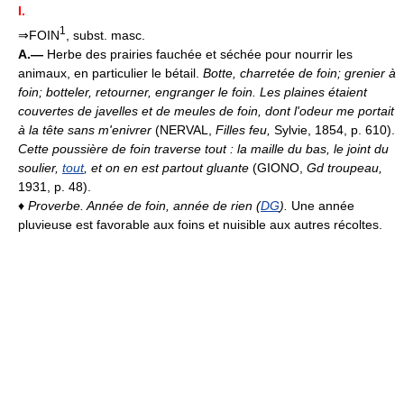
I.
1
⇒FOIN
, subst. masc.
A.—
Herbe des prairies fauchée et séchée pour nourrir les
animaux, en particulier le bétail.
Botte, charretée de foin; grenier à
foin; botteler, retourner, engranger le foin.
Les plaines étaient
couvertes de javelles et de meules de foin, dont l'odeur me portait
à la tête sans m'enivrer
(NERVAL,
Filles feu,
Sylvie, 1854, p. 610).
Cette poussière de foin traverse tout : la maille du bas, le joint du
soulier,
tout
, et on en est partout gluante
(GIONO,
Gd troupeau,
1931, p. 48).
♦
Proverbe.
Année de foin, année de rien (
DG
).
Une année
pluvieuse est favorable aux foins et nuisible aux autres récoltes.