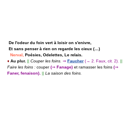
De l'odeur du foin vert à loisir on s'enivre,
Et sans penser à rien on regarde les cieux (…)
Nerval,
Poésies, Odelettes, Le relais.
♦
Au plur.
||
Couper les foins.
⇒
Faucher
(→ 2. Faux, cit. 2).
||
Faire les foins :
couper
(
⇒
Fanage)
et ramasser les foins
(
⇒
Faner, fenaison).
||
La saison des foins.