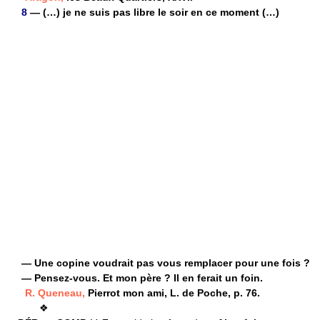
8
— (…) je ne suis pas libre le soir en ce moment (…)
— Une copine voudrait pas vous remplacer pour une fois ?
— Pensez-vous. Et mon père ? Il en ferait un foin.
R. Queneau,
Pierrot mon ami, L. de Poche, p. 76.
❖