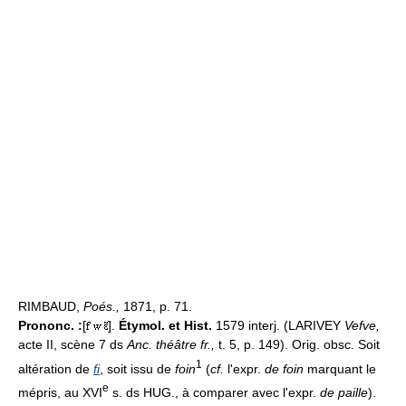
RIMBAUD,
Poés.,
1871, p. 71.
Prononc. :
[
].
Étymol. et Hist.
1579 interj. (LARIVEY
Vefve,
acte II, scène 7 ds
Anc. théâtre fr.,
t. 5, p. 149). Orig. obsc. Soit
1
altération de
fi
, soit issu de
foin
(
cf.
l'expr.
de foin
marquant le
e
mépris, au XVI
s. ds HUG., à comparer avec l'expr.
de paille
).