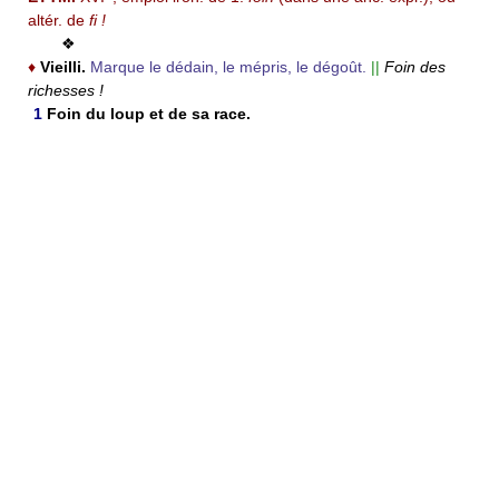
altér. de
fi !
❖
♦
Vieilli.
Marque le dédain, le mépris, le dégoût.
||
Foin des
richesses !
1
Foin du loup et de sa race.