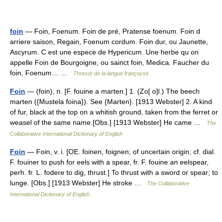
foin
— Foin, Foenum. Foin de pré, Pratense foenum. Foin d
arriere saison, Regain, Foenum cordum. Foin dur, ou Jaunette,
Ascyrum. C est une espece de Hypericum. Une herbe qu on
appelle Foin de Bourgoigne, ou sainct foin, Medica. Faucher du
foin, Foenum… …
Thresor de la langue françoyse
Foin
— (foin), n. [F. fouine a marten.] 1. (Zo[ o]l.) The beech
marten ({Mustela foina}). See {Marten}. [1913 Webster] 2. A kind
of fur, black at the top on a whitish ground, taken from the ferret or
weasel of the same name.[Obs.] [1913 Webster] He came …
The
Collaborative International Dictionary of English
Foin
— Foin, v. i. [OE. foinen, foignen; of uncertain origin; cf. dial.
F. fouiner to push for eels with a spear, fr. F. fouine an eelspear,
perh. fr. L. fodere to dig, thrust.] To thrust with a sword or spear; to
lunge. [Obs.] [1913 Webster] He stroke …
The Collaborative
International Dictionary of English