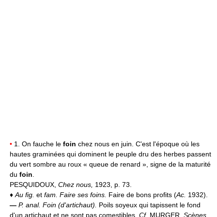
•
1. On fauche le
foin
chez nous en juin. C'est l'époque où les
hautes graminées qui dominent le peuple dru des herbes passent
du vert sombre au roux « queue de renard », signe de la maturité
du
foin
.
PESQUIDOUX,
Chez nous,
1923, p. 73.
♦
Au fig.
et
fam.
Faire ses foins.
Faire de bons profits (
Ac.
1932).
—
P. anal.
Foin (d'artichaut).
Poils soyeux qui tapissent le fond
d'un artichaut et ne sont pas comestibles.
Cf.
MURGER,
Scènes