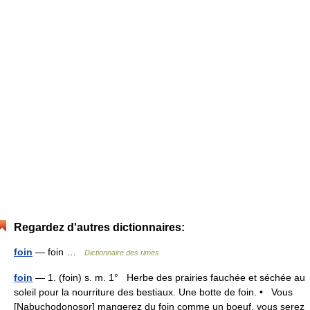
Regardez d'autres dictionnaires:
foin
— foin …
Dictionnaire des rimes
foin
— 1. (foin) s. m. 1° Herbe des prairies fauchée et séchée au
soleil pour la nourriture des bestiaux. Une botte de foin. • Vous
[Nabuchodonosor] mangerez du foin comme un boeuf, vous serez