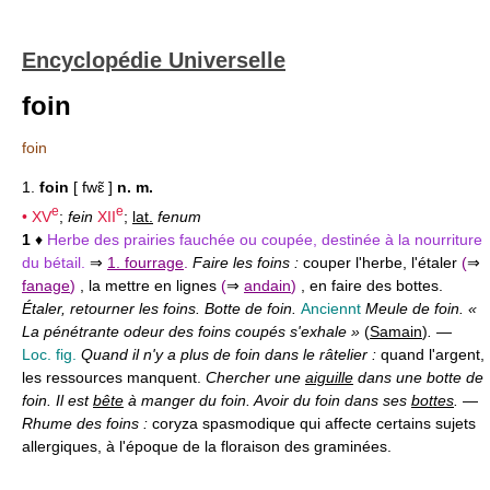
Encyclopédie Universelle
foin
foin
1.
foin
[ fwɛ̃ ]
n. m.
e
e
•
XV
;
fein
XII
;
lat.
fenum
1
♦
Herbe des prairies fauchée ou coupée, destinée à la nourriture
du bétail.
⇒
1. fourrage
.
Faire les foins :
couper l'herbe, l'étaler
(
⇒
fanage
)
, la mettre en lignes
(
⇒
andain
)
, en faire des bottes.
Étaler, retourner les foins. Botte de foin.
Anciennt
Meule de foin. «
La pénétrante odeur des foins coupés s'exhale »
(
Samain
)
.
—
Loc. fig.
Quand il n'y a plus de foin dans le râtelier :
quand l'argent,
les ressources manquent.
Chercher une
aiguille
dans une botte de
foin. Il est
bête
à manger du foin. Avoir du foin dans ses
bottes
.
—
Rhume des foins :
coryza spasmodique qui affecte certains sujets
allergiques, à l'époque de la floraison des graminées.