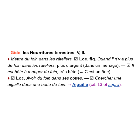
Gide,
les Nourritures terrestres, V, II.
♦
Mettre du foin dans les râteliers.
☑
Loc. fig.
Quand il n'y a plus
de foin dans les râteliers,
plus d'argent (dans un ménage).
— ☑
Il
est bête à manger du foin,
très bête (→ C'est un âne).
♦
☑
Loc.
Avoir du foin dans ses bottes.
— ☑
Chercher une
aiguille dans une botte de foin.
⇒
Aiguille
(cit. 13 et
supra
).