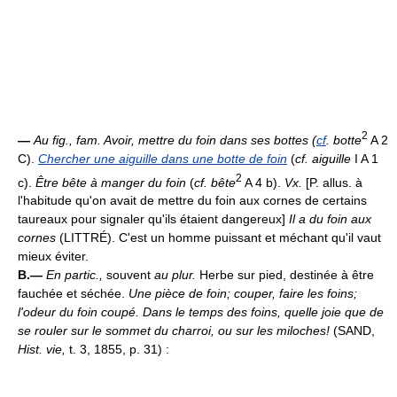
2
—
Au fig., fam.
Avoir, mettre du foin dans ses bottes (
cf
. botte
A 2
C).
Chercher une aiguille dans une botte de foin
(
cf. aiguille
I A 1
2
c).
Être bête à manger du foin
(
cf. bête
A 4 b).
Vx.
[P. allus. à
l'habitude qu'on avait de mettre du foin aux cornes de certains
taureaux pour signaler qu'ils étaient dangereux]
Il a du foin aux
cornes
(LITTRÉ). C'est un homme puissant et méchant qu'il vaut
mieux éviter.
B.—
En partic.,
souvent
au plur.
Herbe sur pied, destinée à être
fauchée et séchée.
Une pièce de foin; couper, faire les foins;
l'odeur du foin coupé.
Dans le temps des foins, quelle joie que de
se rouler sur le sommet du charroi, ou sur les miloches!
(SAND,
Hist. vie,
t. 3, 1855, p. 31) :